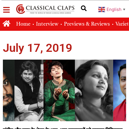
English
▼
Home
Interview
Previews & Reviews
Varie
July 17, 2019