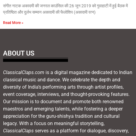
संगीत नाटक अकादमी की जनरल काउंसिल की 26 जून 2019 को गुवाहाटी में हुई बैठक में
प्रतिष्ठित और दुर्लभ सम्मान अकादमी की फैलोशिप (अकादमी रत्न)
Read More »
ABOUT US
ClassicalClaps.com
is a digital magazine dedicated to Indian
classical music and dance. We celebrate the depth and
diversity of India’s performing arts through artist profiles,
event coverage, interviews, and thought-provoking features.
Our mission is to document and promote both renowned
maestros and emerging talents, while fostering a deeper
appreciation for the guru-shishya tradition and cultural
legacy. With a focus on meaningful storytelling,
ClassicalClaps
serves as a platform for dialogue, discovery,