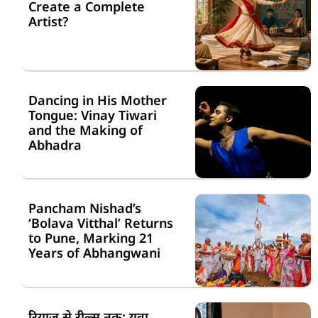
Create a Complete
Artist?
Dancing in His Mother
Tongue: Vinay Tiwari
and the Making of
Abhadra
Pancham Nishad’s
‘Bolava Vitthal’ Returns
to Pune, Marking 21
Years of Abhangwani
रियाज़ से रील्स तक: युवा