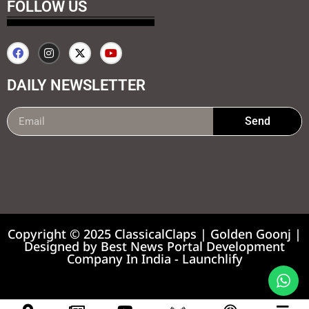
FOLLOW US
DAILY NEWSLETTER
Send
99marketing tips
7k Network
Earnyatra
Copyright © 2025 ClassicalClaps | Golden Goonj |
Designed by
Best News Portal Development
Company In India
-
Launchlify
News portal development company