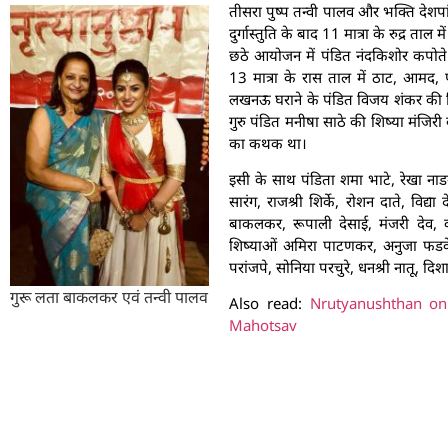
तीसरा पुष्प तन्वी पालव और भक्ति देशपा
दुर्गास्तुति के बाद 11 मात्रा के रुद्र त
छठे आयोजन में पंडित नंदकिशोर कपोते की
13 मात्रा के रास ताल में ठाट, आमद, पर
लखनऊ घराने के पंडित विजय शंकर की शिष्य
गुरु पंडित मनीषा साठे की शिष्या मंजिरी 
का कथक था।
इसी के साथ पंडिता शमा भाटे, रेखा नाड
सारंग, राजश्री शिर्के, रोशन दाते, विद्य
बाकलकर, रूपाली देसाई, मंजरी देव, 
शिष्याओं अमिरा पाटणकर, अनुजा फडके, ऐश
परांजपे, सोनिया परचुरे, धनश्री नातू, दिशा 
गुरू लता बाकलकर एवं तन्वी पालव
Also read:
Nrutyanushthan on S
Mahotsav
Top License
Baixar Ativador Window 7
Ativador Windows 8.1