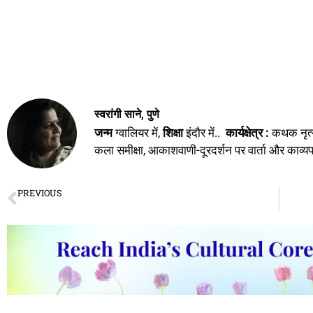
freefire pc
Snaptube PC gratis
Snaptube For PC
The Zalo PC
स्वरांगी साने, पुणे
जन्म
ग्वालियर में,
शिक्षा
इंदौर में..
कार्यक्षेत्र
:
कथक नृत्य
कला समीक्षा, आकाशवाणी-दूरदर्शन पर वार्ता और काव्य
PREVIOUS
Vitthala Venkata Kshetram – devotion from the hills to the earth