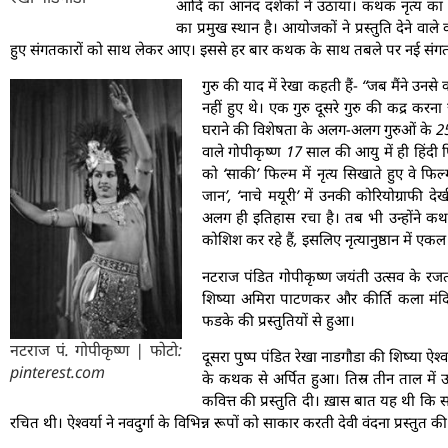
आदि का आनंद दर्शकों ने उठाया। कथक नृत्य का वा
का प्रमुख स्थान है। आयोजकों ने प्रस्तुति देने वाले
हुए संगतकारों को साथ लेकर आए। इससे हर बार कथक के साथ तबले पर नई स
गुरु की याद में रेखा कहती हैं-
“जब मैंने उनसे 
नहीं हुए थे। एक गुरु दूसरे गुरु की कद्र करन
घराने की विशेषता के अलग-अलग गुरुओं के 25
वाले गोपीकृष्ण 17 साल की आयु में ही हिंदी फि
को ‘साकी’ फिल्म में नृत्य सिखाते हुए वे फिल
जान’, ‘नाचे मयूरी’ में उनकी कोरियोग्राफ
अलग ही इतिहास रचा है। तब भी उन्होंने 
कोशिश कर रहे हैं, इसलिए नृत्यानुष्ठान में एक
नटराज पंडित गोपीकृष्ण जयंती उत्सव के र
शिष्या अमिरा पाटणकर और कीर्ति कला मंदिर 
फडके की प्रस्तुतियों से हुआ।
नटराज पं. गोपीकृष्ण | फोटो:
दूसरा पुष्प पंडित रेखा नाडगौडा की शिष्या ऐश्व
pinterest.com
के कथक से अर्पित हुआ। तिस्र तीन ताल मे
कवित्त की प्रस्तुति दी। ख़ास बात यह थी कि सा
रचित थी। ऐश्वर्या ने नवदुर्गा के विभिन्न रूपों को साकार करती देवी वंदना प्रस्तुत की