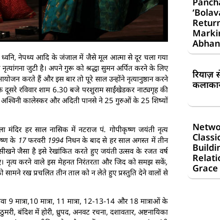
Panch
‘Bolav
Return
Markin
Abhan
्वनि, नेपथ्य आदि के जंजाल में जैसे मूल आत्मा से दूर चला गया
ांगना जुटी है। अपने गुरू को श्रद्धा सुमन अर्पित करने के लिए
रियाज़ 
योजन करते हैं और इस बार तो पूरे साल उन्होंने नृत्यानुष्ठान करने
कलाकार 
दूसरे रविवार शाम 6.30 बजे परशुराम साईंखेडकर नाट्यगृह की
अश्विनी कालेस्कर और अदिती पानसे ने 25 गुरुओं के 25 शिष्यों
Netwo
कला मंदिर हर साल नासिक में नटराज पं. गोपीकृष्ण जयंती नृत्य
Classi
ष्ण के 17 फरवरी 1994 निधन के बाद से हर साल अगस्त में तीन
Buildi
सीखने जैसा है इसे रेखांकित करते हुए जयंती उत्सव के रजत वर्ष
Relati
नृत्य करने वाले इस मेहनत निरंतरता और जिद को समझ सकें,
Grace
ामने रख प्रचलित तीन ताल को न लेते हुए प्रस्तुति देने वालों से
ा 9 मात्रा,10 मात्रा, 11 मात्रा, 12-13-14 और 18 मात्राओं के
 ठुमरी, बंदिश में होरी, ध्रुपद, अनवट रचना, दशावतार, अष्टनायिका