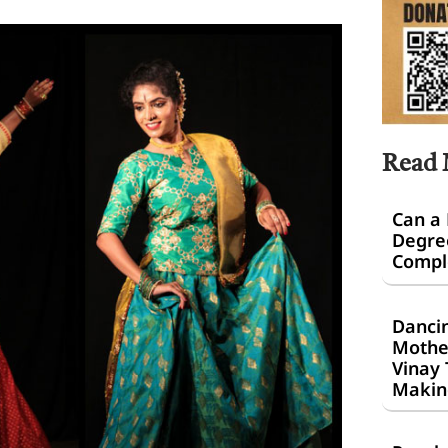
Read
Can a
Degre
Comple
Dancin
Mothe
Vinay 
Makin