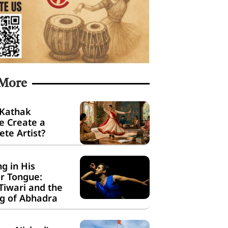
 More
 Kathak
e Create a
te Artist?
g in His
r Tongue:
Tiwari and the
g of Abhadra