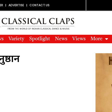
ER
ADVERTISE
CONTACT US
ws
Variety
Spotlight
News
Views
More
ुष्ठान