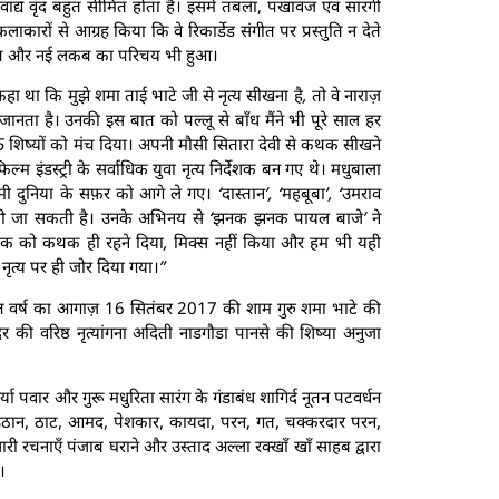
द्य वृंद बहुत सीमित होता है। इसमें तबला, पखावज एवं सारंगी
 कलाकारों से आग्रह किया कि वे रिकार्डेड संगीत पर प्रस्तुति न देते
ंगत और नई लकब का परिचय भी हुआ।
कहा था कि मुझे शमा ताई भाटे जी से नृत्य सीखना है, तो वे नाराज़
ा जानता है। उनकी इस बात को पल्लू से बाँध मैंने भी पूरे साल हर
 शिष्यों को मंच दिया। अपनी मौसी सितारा देवी से कथक सीखने
ल्म इंडस्ट्री के सर्वाधिक युवा नृत्य निर्देशक बन गए थे। मधुबाला
्मी दुनिया के सफ़र को आगे ले गए। ‘दास्तान’, ‘महबूबा’, ‘उमराव
ी देखी जा सकती है। उनके अभिनय से ‘झनक झनक पायल बाजे’ ने
कथक को कथक ही रहने दिया, मिक्स नहीं किया और हम भी यही
ल नृत्य पर ही जोर दिया गया।”
जत वर्ष का आगाज़ 16 सितंबर 2017 की शाम गुरु शमा भाटे की
की वरिष्ठ नृत्यांगना अदिती नाडगौडा पानसे की शिष्या अनुजा
र्या पवार और गुरू मधुरिता सारंग के गंडाबंध शागिर्द नूतन पटवर्धन
ं उठान, ठाट, आमद, पेशकार, कायदा, परन, गत, चक्करदार परन,
री रचनाएँ पंजाब घराने और उस्ताद अल्ला रक्खाँ खाँ साहब द्वारा
।