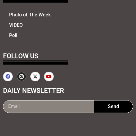
Photo of The Week
VIDEO
Poll
FOLLOW US
DAILY NEWSLETTER
Send
99marketing tips
7k Network
Earnyatra