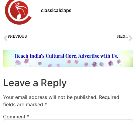
classicalclaps
PREVIOUS
NEXT
Prabhakar Betrabet: The Better Bet
Sitarist Josh Feinberg to spread sweet melodies throughout the year
Leave a Reply
Your email address will not be published.
Required
fields are marked
*
Comment
*